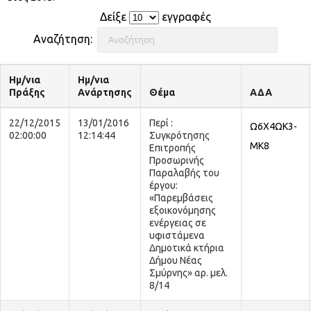
Δείξε
εγγραφές
Αναζήτηση:
Ημ/νια
Ημ/νια
Πράξης
Ανάρτησης
Θέμα
ΑΔΑ
22/12/2015
13/01/2016
Περί :
Ω6Χ4ΩΚ3-
02:00:00
12:14:44
Συγκρότησης
ΜΚ8
Επιτροπής
Προσωρινής
Παραλαβής του
έργου:
«Παρεμβάσεις
εξοικονόμησης
ενέργειας σε
υφιστάμενα
Δημοτικά κτήρια
Δήμου Νέας
Σμύρνης» αρ. μελ.
8/14