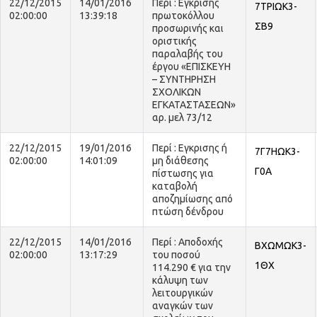
22/12/2015
14/01/2016
Περί : Εγκρισης
7ΤΡΙΩΚ3-
02:00:00
13:39:18
πρωτοκόλλου
ΣΒ9
προσωρινής και
οριστικής
παραλαβής του
έργου «ΕΠΙΣΚΕΥΗ
– ΣΥΝΤΗΡΗΣΗ
ΣΧΟΛΙΚΩΝ
ΕΓΚΑΤΑΣΤΑΣΕΩΝ»
αρ. μελ 73/12
22/12/2015
19/01/2016
Περί : Εγκρισης ή
7Γ7ΗΩΚ3-
02:00:00
14:01:09
μη διάθεσης
Γ0Α
πίστωσης για
καταβολή
αποζημίωσης από
πτώση δένδρου
22/12/2015
14/01/2016
Περί : Αποδοχής
ΒΧΩΜΩΚ3-
02:00:00
13:17:29
του ποσού
1ΘΧ
114.290 € για την
κάλυψη των
λειτουργικών
αναγκών των