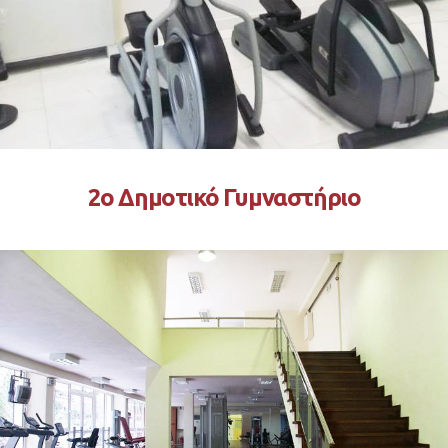
2ο Δημοτικό Γυμναστήριο