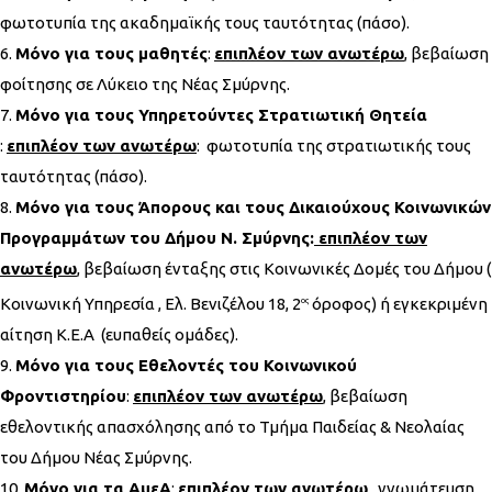
φωτοτυπία της ακαδημαϊκής τους ταυτότητας (πάσο).
Μόνο για τους μαθητές
:
επιπλέον των ανωτέρω
, βεβαίωση
φοίτησης σε Λύκειο της Νέας Σμύρνης.
Μόνο για τους Υπηρετούντες Στρατιωτική Θητεία
:
επιπλέον των ανωτέρω
: φωτοτυπία της στρατιωτικής τους
ταυτότητας (πάσο).
Μόνο για τους Άπορους και τους Δικαιούχους Κοινωνικών
Προγραμμάτων του Δήμου Ν. Σμύρνης:
επιπλέον των
ανωτέρω
, βεβαίωση ένταξης στις Κοινωνικές Δομές του Δήμου (
Κοινωνική Υπηρεσία , Ελ. Βενιζέλου 18, 2
όροφος) ή εγκεκριμένη
ος
αίτηση Κ.Ε.Α (ευπαθείς ομάδες).
Μόνο για τους Εθελοντές του Κοινωνικού
Φροντιστηρίου
:
επιπλέον των ανωτέρω
, βεβαίωση
εθελοντικής απασχόλησης από το Τμήμα Παιδείας & Νεολαίας
του Δήμου Νέας Σμύρνης.
Μόνο για τα ΑμεΑ
:
επιπλέον των ανωτέρω
, γνωμάτευση