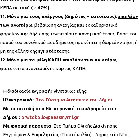
ΚΕΠΑ
σε ισχύ
(
≥ 67%
).
Μόνο για τους ανέργους (δημότες – κατοίκους)
:
επιπλέον
των ανωτέρω
, βεβαίωση ανεργίας
και
εκκαθαριστικό
φορολογικής δήλωσης τελευταίου οικονομικού έτους. Βάσει του
ποσού του συνολικού εισοδήματος προκύπτει η δωρεάν χρήση ή
μη της αθλητικής εγκατάστασης.
Μόνο για τα μέλη ΚΑΠΗ
:
επιπλέον των ανωτέρω
,
φωτοτυπία ανανεωμένης κάρτας ΚΑΠΗ.
Η διαδικασία εγγραφής γίνεται ως εξής:
Ηλεκτρονικά:
Στο Σύστημα Αιτήσεων του Δήμου
Με αποστολή στο Ηλεκτρονικό ταχυδρομείο του
Δήμου :
prwtokollo@neasmyrni.gr
Με φυσική παρουσία:
Στο Τμήμα Ολικής Διακίνησης
Εγγράφων & Επιμελητείας (Πρωτόκολλο), Δημαρχείο Νέας