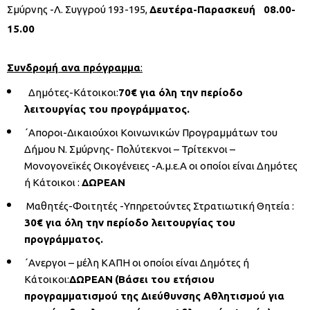
Σμύρνης -Λ. Συγγρού 193-195,
Δευτέρα-Παρασκευή 08.00-
15.00
Συνδρομή ανα πρόγραμμα
:
Δημότες-Κάτοικοι:
70€ για όλη την περίοδο
λειτουργίας του προγράμματος.
΄Αποροι-Δικαιούχοι Κοινωνικών Προγραμμάτων του
Δήμου Ν. Σμύρνης- Πολύτεκνοι – Τρίτεκνοι –
Μονογονεϊκές Οικογένειες -Α.μ.ε.Α οι οποίοι είναι Δημότες
ή Κάτοικοι :
ΔΩΡΕΑΝ
Μαθητές-Φοιτητές -Υπηρετούντες Στρατιωτική Θητεία :
30€ για όλη την περίοδο λειτουργίας του
προγράμματος.
΄Ανεργοι – μέλη ΚΑΠΗ οι οποίοι είναι Δημότες ή
Κάτοικοι:
ΔΩΡΕΑΝ
(Βάσει του ετήσιου
προγραμματισμού της Διεύθυνσης Αθλητισμού για