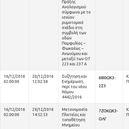
Πράξης
Αναλογισμού
σύμφωνα με το
ισχύον
ρυμοτομικό
σχέδιο στη
συμβολή των
οδών
Παμφυλίας –
Φωκαέως –
Ανωνύμου και
μεταξύ των ΟΤ
223 και 237 Α
16/12/2016
20/12/2016
Συζήτηση και
Κ
68Ι0ΩΚ3-
02:00:00
12:02:38
Ενημέρωση
Π
2Σ3
περί του νέου
Νόμου
4442/2016
16/12/2016
29/12/2016
Μετονομασία
Κ
7ΖΟΚΩΚ3-
02:00:00
14:52:53
Πλατείας και
Π
ΟΛΓ
τοποθέτηση
Μνημείου