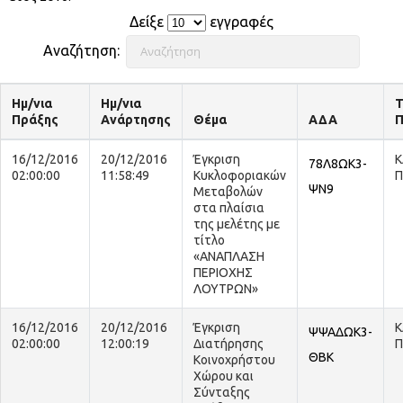
Δείξε
εγγραφές
Αναζήτηση:
Ημ/νια
Ημ/νια
Τ
Πράξης
Ανάρτησης
Θέμα
ΑΔΑ
Π
16/12/2016
20/12/2016
Έγκριση
Κ
78Λ8ΩΚ3-
02:00:00
11:58:49
Κυκλοφοριακών
Π
ΨΝ9
Μεταβολών
στα πλαίσια
της μελέτης με
τίτλο
«ΑΝΑΠΛΑΣΗ
ΠΕΡΙΟΧΗΣ
ΛΟΥΤΡΩΝ»
16/12/2016
20/12/2016
Έγκριση
Κ
ΨΨΑΔΩΚ3-
02:00:00
12:00:19
Διατήρησης
Π
ΘΒΚ
Κοινοχρήστου
Χώρου και
Σύνταξης