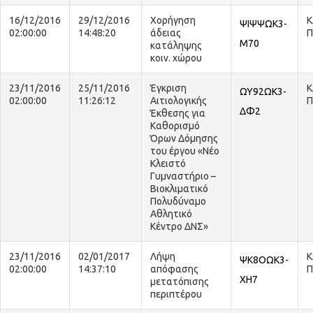
16/12/2016
29/12/2016
Χορήγηση
Κ
ΨΙΨΨΩΚ3-
02:00:00
14:48:20
άδειας
Π
Μ70
κατάληψης
κοιν. χώρου
23/11/2016
25/11/2016
Έγκριση
Κ
ΩΥ92ΩΚ3-
02:00:00
11:26:12
Αιτιολογικής
Π
ΔΦ2
Έκθεσης για
Καθορισμό
Όρων Δόμησης
του έργου «Νέο
Κλειστό
Γυμναστήριο –
Βιοκλιματικό
Πολυδύναμο
Αθλητικό
Κέντρο ΔΝΣ»
23/11/2016
02/01/2017
Λήψη
Κ
ΨΚ8ΟΩΚ3-
02:00:00
14:37:10
απόφασης
Π
ΧΗ7
μετατόπισης
περιπτέρου