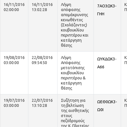
16/11/2016
16/11/2016
Λήψη
Κ
7ΑΟ3ΩΚ3-
02:00:00
13:02:28
απόφασης
Π
ΓΗΗ
απομάκρυνσης
κενωθέντος
(Σχολάζοντος)
κουβουκλίου
περιπτέρου και
κατάργηση
θέσης
19/08/2016
22/08/2016
Λήψη
Κ
ΩΥΚΔΩΚ3-
03:00:00
09:54:50
Απόφασης
Π
Α66
μετατόπισης
κουβουκλίου
περιπτέρου &
κατάργηση
θέσης
19/07/2016
22/07/2016
Συζήτηση για
Κ
ΩΕΘ0ΩΚ3-
03:00:00
13:10:28
τη βελτίωση
Π
Ω0Ι
της αισθητικής
στους
πεζόδρομούς
της Κ. Πλατείας