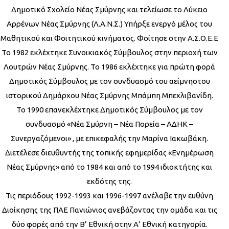
Δημοτικό Σχολείο Νέας Σμύρνης και τελείωσε το Λύκειο
Αρρένων Νέας Σμύρνης (Λ.Α.Ν.Σ.) Υπήρξε ενεργό μέλος του
Μαθητικού και Φοιτητικού κινήματος. Φοίτησε στην Α.Σ.Ο.Ε.Ε
Το 1982 εκλέχτηκε Συνοικιακός Σύμβουλος στην περιοχή των
Λουτρών Νέας Σμύρνης. Το 1986 εκλέχτηκε για πρώτη φορά
Δημοτικός Σύμβουλος με τον συνδυασμό του αείμνηστου
ιστορικού Δημάρχου Νέας Σμύρνης Μπάμπη Μπεχλιβανίδη.
Το 1990 επανεκλέχτηκε Δημοτικός Σύμβουλος με τον
συνδυασμό «Νέα Σμύρνη – Νέα Πορεία – ΑΔΗΚ –
Συνεργαζόμενοι» , με επικεφαλής την Μαρίνα Ιακωβάκη.
Διετέλεσε διευθυντής της τοπικής εφημερίδας «Ενημέρωση
Νέας Σμύρνης» από το 1984 και από το 1994 ιδιοκτήτης και
εκδότης της.
Τις περιόδους 1992-1993 και 1996-1997 ανέλαβε την ευθύνη
Διοίκησης της ΠΑΕ Πανιώνιος ανεβάζοντας την ομάδα και τις
δύο φορές από την Β’ Εθνική στην Α’ Εθνική κατηγορία.