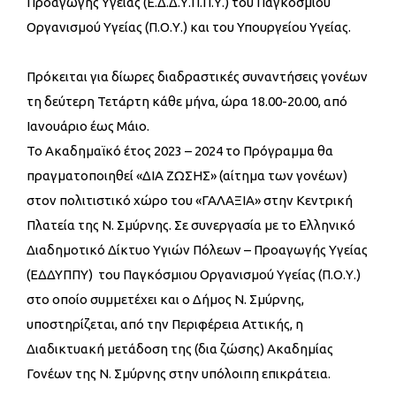
Προαγωγής Υγείας (Ε.Δ.Δ.Υ.Π.Π.Υ.) του Παγκόσμιου
Οργανισμού Υγείας (Π.Ο.Υ.) και του Υπουργείου Υγείας.
Πρόκειται για δίωρες διαδραστικές συναντήσεις γονέων
τη δεύτερη Τετάρτη κάθε μήνα, ώρα 18.00-20.00, από
Ιανουάριο έως Μάιο.
Το Ακαδημαϊκό έτος 2023 – 2024 το Πρόγραμμα θα
πραγματοποιηθεί «ΔΙΑ ΖΩΣΗΣ» (αίτημα των γονέων)
στον πολιτιστικό χώρο του «ΓΑΛΑΞΙΑ» στην Κεντρική
Πλατεία της Ν. Σμύρνης. Σε συνεργασία με το Ελληνικό
Διαδημοτικό Δίκτυο Υγιών Πόλεων – Προαγωγής Υγείας
(ΕΔΔΥΠΠΥ) του Παγκόσμιου Οργανισμού Υγείας (Π.Ο.Υ.)
στο οποίο συμμετέχει και ο Δήμος Ν. Σμύρνης,
υποστηρίζεται, από την Περιφέρεια Αττικής, η
Διαδικτυακή μετάδοση της (δια ζώσης) Ακαδημίας
Γονέων της Ν. Σμύρνης στην υπόλοιπη επικράτεια.