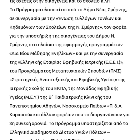
τις σχέσεις στην οικογένεια και το σχολείο κ.λπ.
Το Πρόγραμμα υλοποιείται από το Δήμο Νέας Σμύρνης,
σε συνεργασία με την «Ένωση Συλλόγων Γονέων και
Κηδεμόνων των Σχολείων της Ν. Σμύρνης», τον φορέα
για την υποστήριξη της οικογένειας του Δήμου Ν.
Σμύρνης στο πλαίσιο της εφαρμογής προγραμμάτων
«Δια Βίου Μάθησης Ενηλίκων» και με την συνεργασία
της «Ελληνικής Εταιρίας Εφηβικής Ιατρικής (Ε.Ε.Ε.Ι.)»,
του Προγράμματος Μεταπτυχιακών Σπουδών (ΠΜΣ)
«Στρατηγικές Αναπτυξιακής και Εφηβικής Υγείας» της
Ιατρικής Σχολής του ΕΚΠΑ, της Μονάδας Εφηβικής
Υγείας (Μ.Ε.Υ.) της Β΄ Παιδιατρικής Κλινικής του
Πανεπιστημίου Αθηνών, Νοσοκομείο Παίδων «Π. & A.
Κυριακού» και άλλων φορέων που το διοργανώνουν για
8η συνεχή χρονιά. Το Πρόγραμμα υποστηρίζεται από το
Ελληνικό Διαδημοτικό Δίκτυο Υγιών Πόλεων –