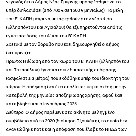
γεγονός ότι ο Δήμος Νέας Σμύρνης προσφέρθηκε να το
υπέρ διπλασιάσει (από 700 € σε 1500 € μηνιαίως). Τα μέλη
του Ε’ ΚΑΠΗ μέχρι να μεταφερθούν στον νέο χώρο
(Ελλησπόντου και Αγχιάλου) θα εξυπηρετούνται από τις
εγκαταστάσεις του Α’ και του Β’ ΚΑΠΗ.
Σχετικά με τον θόρυβο που έχει δημιουργηθεί ο Δήμος
διευκρινίζει:
Πρώτο: Η έξωση από τον χώρο του Ε’ ΚΑΠΗ (Ελλησπόντου
και Ταταούλων) έγινε κατόπιν δικαστικής απόφασης
(ασφαλιστικά μέτρα) που εκδόθηκε υπέρ του ιδιοκτήτη του
χώρου. Η απόφαση δεν έχει απολύτως καμία σχέση με την
καταβολή της μηνιαίας αποζημίωσης χρήσης, αφού έχει
καταβληθεί και ο Ιανουάριος 2026.
Δεύτερο: Ο Δήμος παρέμενε στο ακίνητο με ληγμένο
συμβόλαιο από το 2020 (διοίκηση Τζουλάκη), το οποίο δεν
ανανεώθηκε ποτέ και η απόφαση που έλαβε το ΝΠΔΔ των