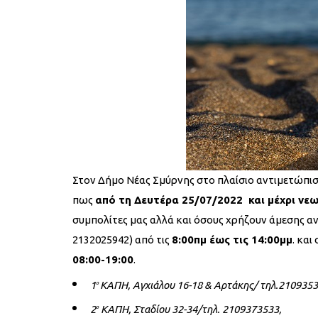
Στον Δήμο Νέας Σμύρνης στο πλαίσιο αντιμετώπ
πως
από τη Δευτέρα 25/07/2022 και μέχρι νε
συμπολίτες μας αλλά και όσους χρήζουν άμεσης α
2132025942) από τις
8:00πμ έως τις 14:00μμ
. κα
08:00-19:00
.
1
ΚΑΠΗ, Αγχιάλου 16-18 & Αρτάκης/ τηλ.2109353
ο
2
ΚΑΠΗ, Σταδίου 32-34/τηλ.
2109373533,
ο