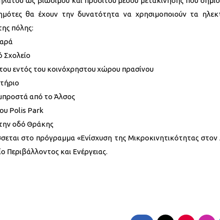
δηλάτου ως βιώσιμου και προσιτού μέσου μετακίνησης που δημιο
ημότες θα έχουν την δυνατότητα να χρησιμοποιούν τα ηλεκ
της πόλης:
Χαρά
ό Σχολείο
του εντός του κοινόχρηστου χώρου πρασίνου
ητήριο
 μπροστά από το Άλσος
ου Polis Park
 την οδό Θράκης
σσεται στο πρόγραμμα «Ενίσχυση της Mικροκινητικότητας στον
ο Περιβάλλοντος και Ενέργειας.