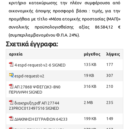
κριτήριο κατακύρωσης την πλέον συμφέρουσα από
οικονομικής άποψης προσφορά βάσει : τιμής, για την
προμήθεια με τίτλο «Μέσα ατομικής προστασίας (ΜΑΠ)»
συνολικής προϋπολογισθείσης αξίας 86.584,12 €
(συμπεριλαμβανομένου Φ.Π.Α. 24%).
Σχετικά έγγραφα:
αρχεία
μέγεθος
λήψεις
135 KB
177
4 espd-request-v2-6 SIGNED
19 KB
307
espd-request-v2
316 KB
210
ΑΠ 27868 ΨΦΣΓΩΚ3-8Ν0
ΠΕΡΙΛΗΨΗ SIGNED
2 MB
235
διακηρυξη.pdf ΑΠ 27744
23PROC013497516 SIGNED
199 KB
149
ΔΙΑΚΙΝΗΣΗ ΕΓΓΡΑΦΩΝ 64233