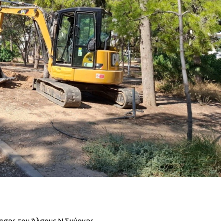
ασης του Άλσους Ν.Σμύρνης.