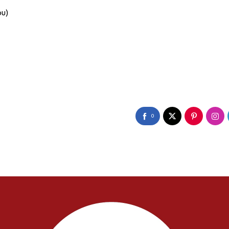
ου)
0