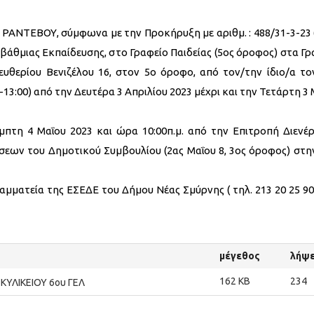
ΡΑΝΤΕΒΟΥ, σύμφωνα με την Προκήρυξη με αριθμ. : 488/31-3-23 
θμιας Εκπαίδευσης, στο Γραφείο Παιδείας (5ος όροφος) στα Γρ
υθερίου Βενιζέλου 16, στον 5ο όροφο, από τον/την ίδιο/α το
-13:00) από την Δευτέρα 3 Απριλίου 2023 μέχρι και την Τετάρτη 3
τη 4 Μαΐου 2023 και ώρα 10:00π.μ. από την Επιτροπή Διενέρ
σεων του Δημοτικού Συμβουλίου (2ας Μαΐου 8, 3ος όροφος) στη
μματεία της ΕΣΕΔΕ του Δήμου Νέας Σμύρνης ( τηλ. 213 20 25 909
μέγεθος
λήψε
162 KB
234
ΥΛΙΚΕΙΟΥ 6ου ΓΕΛ