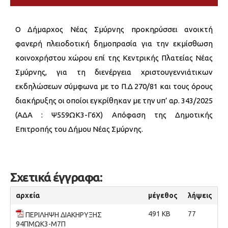
Ο Δήμαρχος Νέας Σμύρνης προκηρύσσει ανοικτή
φανερή πλειοδοτική δημοπρασία για την εκμίσθωση
κοινοχρήστου χώρου επί της Κεντρικής Πλατείας Νέας
Σμύρνης, για τη διενέργεια χριστουγεννιάτικων
εκδηλώσεων σύμφωνα με το Π.Δ 270/81 και τους όρους
διακήρυξης οι οποίοι εγκρίθηκαν με την υπ’ αρ. 343/2025
(ΑΔΑ : Ψ559ΩΚ3-Γ6Χ) Απόφαση της Δημοτικής
Επιτροπής του Δήμου Νέας Σμύρνης.
Σχετικά έγγραφα:
αρχεία
μέγεθος
λήψεις
491 KB
77
ΠΕΡΙΛΗΨΗ ΔΙΑΚΗΡΥΞΗΣ
94ΠΜΩΚ3-Μ7Π