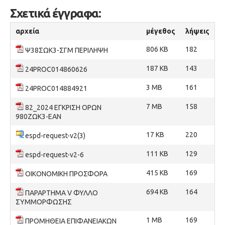
Σχετικά έγγραφα:
αρχεία
μέγεθος
λήψεις
806 KB
182
Ψ38ΣΩΚ3-ΣΓΜ ΠΕΡΙΛΗΨΗ
187 KB
143
24PROC014860626
3 MB
161
24PROC014884921
7 MB
158
82_2024 ΕΓΚΡΙΣΗ ΟΡΩΝ
980ΖΩΚ3-ΕΑΝ
17 KB
220
espd-request-v2(3)
111 KB
129
espd-request-v2-6
415 KB
169
ΟΙΚΟΝΟΜΙΚΗ ΠΡΟΣΦΟΡΑ
694 KB
164
ΠΑΡΑΡΤΗΜΑ V ΦΥΛΛΟ
ΣΥΜΜΟΡΦΩΣΗΣ
1 MB
169
ΠΡΟΜΗΘΕΙΑ ΕΠΙΦΑΝΕΙΑΚΩΝ