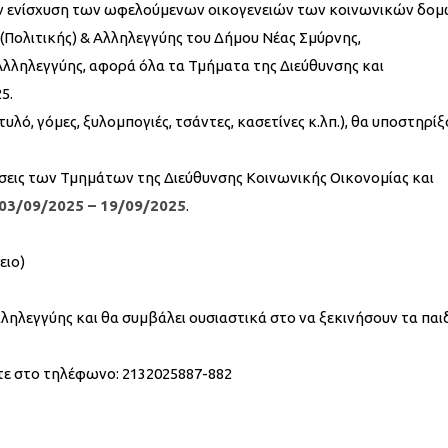
ην ενίσχυση των ωφελούμενων οικογενειών των κοινωνικών δο
(Πολιτικής) & Αλληλεγγύης του Δήμου Νέας Σμύρνης,
Αλληλεγγύης, αφορά όλα τα Τμήματα της Διεύθυνσης και
5.
υλό, γόμες, ξυλομπογιές, τσάντες, κασετίνες κ.λπ.), θα υποστηρίξ
σεις των Τμημάτων της Διεύθυνσης Κοινωνικής Οικονομίας και
03/09/2025 – 19/09/2025
.
ειο)
ηλεγγύης και θα συμβάλει ουσιαστικά στο να ξεκινήσουν τα παιδ
στε στο τηλέφωνο: 2132025887-882