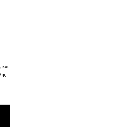
k
ς και
λης