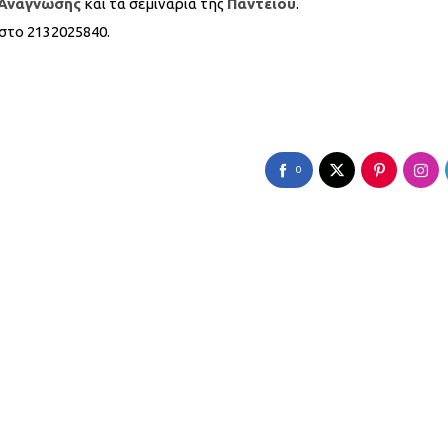
 Ανάγνωσης
και τα σεμινάρια της
Παντείου
.
 στο 2132025840.
0