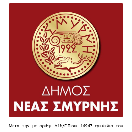
Μετά την με αριθμ. Δ1δ/Γ.Π.οικ 14947 εγκύκλιο του