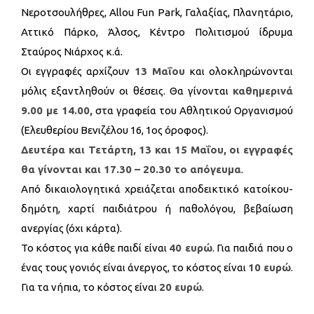
Νεροτσουλήθρες, Allou Fun Park, Γαλαξίας, Πλανητάριο,
Αττικό Πάρκο, Άλσος, Κέντρο Πολιτισμού ίδρυμα
Σταύρος Νιάρχος κ.ά.
Οι εγγραφές αρχίζουν
13 Μαΐου
και ολοκληρώνονται
μόλις εξαντληθούν οι θέσεις. Θα γίνονται
καθημερινά
9.00 με 14.00,
στα γραφεία του Αθλητικού Οργανισμού
(Ελευθερίου Βενιζέλου 16, 1ος όροφος).
Δευτέρα και Τετάρτη, 13 και 15 Μαΐου, οι εγγραφές
θα γίνονται και 17.30 – 20.30 το απόγευμα
.
Από δικαιολογητικά χρειάζεται αποδεικτικό κατοίκου-
δημότη, χαρτί παιδιάτρου ή παθολόγου, βεβαίωση
ανεργίας (όχι κάρτα).
To κόστος για κάθε παιδί είναι
40 ευρώ
. Για παιδιά που ο
ένας τους γονιός είναι άνεργος, το κόστος είναι
10 ευρώ
.
Για τα νήπια, το κόστος είναι
20 ευρώ
.