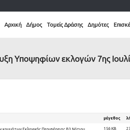
Αρχική
Δήμος
Τομείς Δράσης
Δημότες
Επισκ
υξη Υποψηφίων εκλογών 7ης Ιουλί
μέγεθος
λ
156 KB
2
 κομμάτων Εκλογικής Περιφέρειας Β3 Νότιου