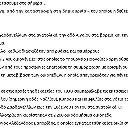
α φτάσουμε στο σήμερα…
νη, από την καταστροφή στη δημιουργία»
, του οποίου η δεύτ
αρδανελλίων στα ανατολικά, την οδό Αιγαίου στα βόρεια και τη
μα.
λο, καθώς διασχιζόταν από ρυάκια και χειμάρρους.
2.400 οικογένειες, στις οποίες το Υπουργείο Προνοίας χορηγούσε
ν από τους πρόσφυγες απαιτούσε τη συμμόρφωση με ορισμένου
 τη μεταβίβαση των οικοπέδων, η οποία απαγορευόταν για πέντε
 στις αρχές της δεκαετίας του 1930, συμπεριέλαβε τις εκτάσεις
λου (σημερινή οδός Ναζλίου), Κύπρου και Παμφυλίας στα νότια τ
 οδό Δαρδανελλίων έως την Ευξείνου Πόντου στα ανατολικά. Οι
λλοτρίωση χωρίστηκαν σε 2.200 οικοδομήσιμα οικόπεδα.
ργός Αλέξανδρος Βαπορίδης, ο οποίος εγκαταστάθηκε (σε οικία σ