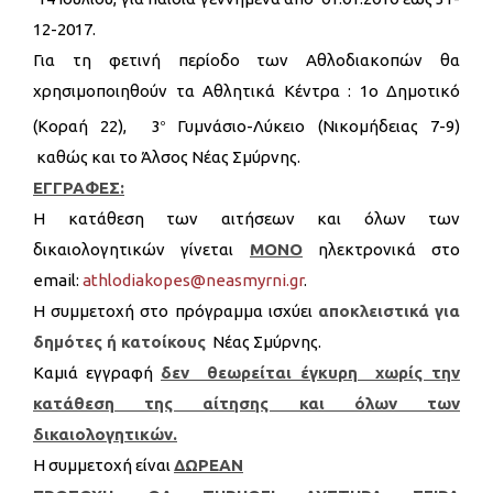
12-2017.
Για τη φετινή περίοδο των Αθλοδιακοπών θα
χρησιμοποιηθούν τα Αθλητικά Κέντρα : 1o Δημοτικό
(Κοραή 22), 3
Γυμνάσιο-Λύκειο (Νικομήδειας 7-9)
ο
καθώς και το Άλσος Νέας Σμύρνης.
ΕΓΓΡΑΦΕΣ:
Η κατάθεση των αιτήσεων και όλων των
δικαιολογητικών γίνεται
ΜΟΝΟ
ηλεκτρονικά στο
email:
athlodiakopes@neasmyrni.gr
.
Η συμμετοχή στο πρόγραμμα ισχύει
αποκλειστικά
για
δημότες ή κατοίκους
Νέας Σμύρνης.
Καμιά εγγραφή
δεν θεωρείται έγκυρη χωρίς την
κατάθεση της αίτησης και όλων των
δικαιολογητικών.
Η συμμετοχή είναι
ΔΩΡΕΑΝ