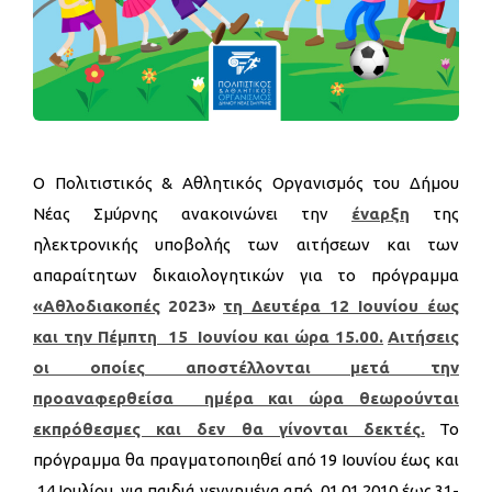
Ο Πολιτιστικός & Αθλητικός Οργανισμός του Δήμου
Νέας Σμύρνης ανακοινώνει την
έναρξη
της
ηλεκτρονικής υποβολής των αιτήσεων και των
απαραίτητων δικαιολογητικών για το πρόγραμμα
«Αθλοδιακοπές
2023
»
τη Δευτέρα 12 Ιουνίου έως
και την Πέμπτη 15 Ιουνίου και ώρα 15.00.
Αιτήσεις
οι οποίες αποστέλλονται μετά την
προαναφερθείσα ημέρα και ώρα θεωρούνται
εκπρόθεσμες και δεν θα γίνονται δεκτές.
Το
πρόγραμμα θα πραγματοποιηθεί από 19 Ιουνίου έως και
14 Ιουλίου, για παιδιά γεννημένα από 01.01.2010 έως 31-