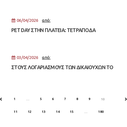
ΑΘΛΗΤΙΣΜΟΥ
06/04/2026
από:
PET DAY ΣΤΗΝ ΠΛΑΤΕΙΑ: ΤΕΤΡΑΠΟΔΑ
ΧΑΜΟΓΕΛΑ ΠΑΝΤΟΥ
03/04/2026
από:
ΣΤΟΥΣ ΛΟΓΑΡΙΑΣΜΟΥΣ ΤΩΝ ΔΙΚΑΙΟΥΧΩΝ ΤΟ
ΕΚΤΑΚΤΟ ΟΙΚΟΝΟΜΙΚΟ ΕΠΙΔΟΜΑ ΠΑΣΧΑ
2026
1
5
6
7
8
9
PREV
…
10
N
11
12
13
14
15
180
…