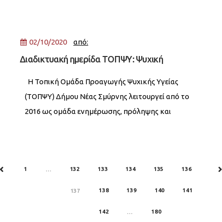
μου για τους Αρμένιους αδελφούς μας, τους
02/10/2020
από:
Διαδικτυακή ημερίδα ΤΟΠΨΥ: Ψυχική
προσαρμογή σε περίοδο κρίσης
Η Τοπική Ομάδα Προαγωγής Ψυχικής Υγείας
(ΤΟΠΨΥ) Δήμου Νέας Σμύρνης λειτουργεί από το
2016 ως ομάδα ενημέρωσης, πρόληψης και
έγκαιρης παρέμβασης σε επείγοντα και μη
περιστατικά. Εστιάζει, επίσης, στην
1
132
133
134
135
136
PREV
…
N
138
139
140
141
137
142
180
…