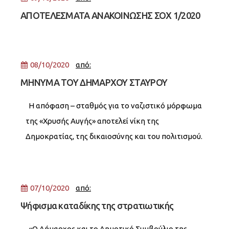
ΑΠΟΤΕΛΕΣΜΑΤΑ ΑΝΑΚΟΙΝΩΣΗΣ ΣΟΧ 1/2020
08/10/2020
από:
ΜΗΝΥΜΑ ΤΟΥ ΔΗΜΑΡΧΟΥ ΣΤΑΥΡΟΥ
ΤΖΟΥΛΑΚΗ ΓΙΑ ΤΗΝ ΚΑΤΑΔΙΚΗ ΤΗΣ ΧΡΥΣΗΣ
Η απόφαση – σταθμός για το ναζιστικό μόρφωμα
ΑΥΓΗΣ
της «Χρυσής Αυγής» αποτελεί νίκη της
Δημοκρατίας, της δικαιοσύνης και του πολιτισμού.
Η ακραία πολιτική βία δεν ταιριάζει σε μια χώρα
07/10/2020
από:
Ψήφισμα καταδίκης της στρατιωτικής
επίθεσης του Αζερμπαϊτζάν στην Αρμενία από
«Ο Δήμαρχος και το Δημοτικό Συμβούλιο της