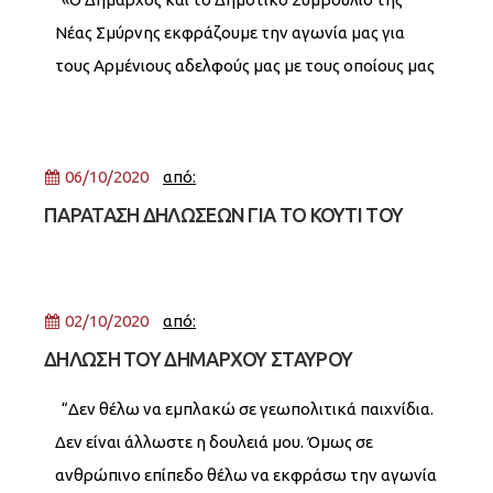
τον Δήμαρχο και το Δημοτικό Συμβούλιο Νέας
Νέας Σμύρνης εκφράζουμε την αγωνία μας για
Σμύρνης
τους Αρμένιους αδελφούς μας με τους οποίους μας
συνδέουν μακροχρόνιοι και ισχυροί δεσμοί.
Καταδικάζουμε απερίφραστα
06/10/2020
από:
ΠΑΡΑΤΑΣΗ ΔΗΛΩΣΕΩΝ ΓΙΑ ΤΟ ΚΟΥΤΙ ΤΟΥ
ΦΟΙΤΗΤΗ
02/10/2020
από:
ΔΗΛΩΣΗ ΤΟΥ ΔΗΜΑΡΧΟΥ ΣΤΑΥΡΟΥ
ΤΖΟΥΛΑΚΗ ΓΙΑ ΤΟΥΣ ΑΔΕΡΦΟΥΣ ΜΑΣ
“Δεν θέλω να εμπλακώ σε γεωπολιτικά παιχνίδια.
ΑΡΜΕΝΙΟΥΣ
Δεν είναι άλλωστε η δουλειά μου. Όμως σε
ανθρώπινο επίπεδο θέλω να εκφράσω την αγωνία