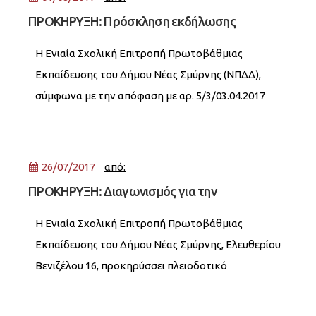
ΠΡΟΚΗΡΥΞΗ: Πρόσκληση εκδήλωσης
ενδιαφέροντος για την παροχή υπηρεσιών
Η Ενιαία Σχολική Επιτροπή Πρωτοβάθμιας
Ενεργειακού Επιθεωρητή για την πιστοποίηση
Εκπαίδευσης του Δήμου Νέας Σμύρνης (ΝΠΔΔ),
κυλικείων της Α΄Βάθμιας Σχολικής Επιτροπής
σύμφωνα με την απόφαση με αρ. 5/3/03.04.2017
του Δ.Σ., προτίθεται να αναθέσει σε εξωτερικό
συνεργάτη, πιστοποιημένο ενεργειακό
επιθεωρητή, την ενεργειακή επιθεώρηση και
26/07/2017
από:
ΠΡΟΚΗΡΥΞΗ: Διαγωνισμός για την
εκμετάλλευση του κυλικείου του 3ου
Η Ενιαία Σχολική Επιτροπή Πρωτοβάθμιας
Δημοτικού Σχολείου
Εκπαίδευσης του Δήμου Νέας Σμύρνης, Ελευθερίου
Βενιζέλου 16, προκηρύσσει πλειοδοτικό
διαγωνισμό για την εκμετάλλευση του κυλικείου,
που θα γίνει την Δευτέρα 21 Αυγούστου 2017 και