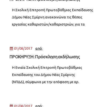
ενδιαφέροντος για καθαρίστριες στα Δημοτικά
Η Σχολική Επιτροπή Πρωτοβάθµιας Εκπαίδευσης
Σχολεία & Νηπιαγωγεία
∆ήµου Νέας Σµύρνη ανακοινώνει τις θέσεις
εργασίας καθαριστών/καθαριστριών, για τα
παρακάτω σχολεία, µε σύµβαση µίσθωσης έργου,
για το σχολικό έτος 2017-18.
01/08/2017
από:
ΠΡΟΚΗΡΥΞΗ: Πρόσκληση εκδήλωσης
ενδιαφέροντος για την παροχή λογιστικών
Η Ενιαία Σχολική Επιτροπή Πρωτοβάθμιας
υπηρεσιών
Εκπαίδευσης του Δήμου Νέας Σμύρνης
(ΝΠΔΔ), σύμφωνα με την απόφαση με αρ.
6/3/03.04.2017 του ΔΣ, προτίθεται να αναθέσει σε
εξωτερικό συνεργάτη, λογιστή ή λογιστικό
γραφείο, την εκτέλεση
01/08/2017
από: