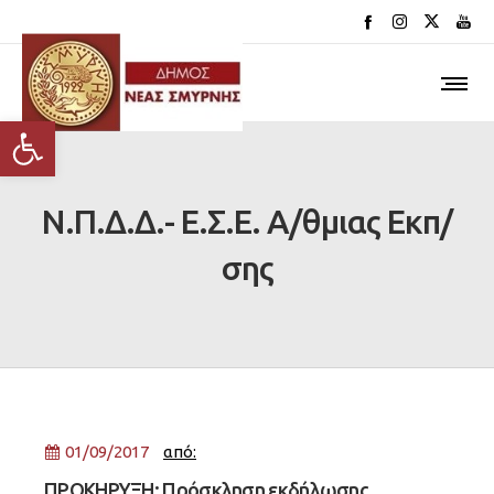
Ανοίξτε τη γραμμή εργαλείων
Ν.Π.Δ.Δ.- Ε.Σ.Ε. Α/θμιας Εκπ/
σης
01/09/2017
από:
ΠΡΟΚΗΡΥΞΗ: Πρόσκληση εκδήλωσης