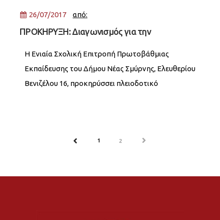
ώρα 10:00
26/07/2017
από:
ΠΡΟΚΗΡΥΞΗ: Διαγωνισμός για την
εκμετάλλευση του κυλικείου του 2ου
Η Ενιαία Σχολική Επιτροπή Πρωτοβάθμιας
Δημοτικού Σχολείου
Εκπαίδευσης του Δήμου Νέας Σμύρνης, Ελευθερίου
Βενιζέλου 16, προκηρύσσει πλειοδοτικό
διαγωνισμό για την εκμετάλλευση του κυλικείου,
που θα γίνει την Δευτέρα 21 Αυγούστου 2017 και
ώρα 10:00
1
NEXT
PREV
2