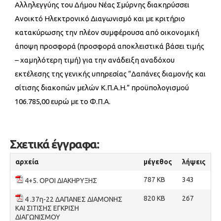
Αλληλεγγύης του Δήμου Νέας Σμύρνης διακηρύσσει
Ανοικτό Ηλεκτρονικό Διαγωνισμό και με κριτήριο
κατακύρωσης την πλέον συμφέρουσα από οικονομική
άποψη προσφορά (προσφορά αποκλειστικά βάσει τιμής
– χαμηλότερη τιμή) για την ανάδειξη αναδόχου
εκτέλεσης της γενικής υπηρεσίας “Δαπάνες διαμονής και
σίτισης διακοπών μελών Κ.Π.Α.Η.” προϋπολογισμού
106.785,00 ευρώ με το Φ.Π.Α.
Σχετικά έγγραφα:
αρχεία
μέγεθος
λήψεις
787 KB
343
4+5. ΟΡΟΙ ΔΙΑΚΗΡΥΞΗΣ
820 KB
267
4 .37η-22 ΔΑΠΑΝΕΣ ΔΙΑΜΟΝΗΣ
ΚΑΙ ΣΙΤΙΣΗΣ ΕΓΚΡΙΣΗ
ΔΙΑΓΩΝΙΣΜΟΥ