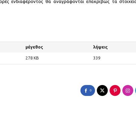
ορές ενδιαφέροντος θα αναγράφονται επακριβώς τα στοιχεί
μέγεθος
λήψεις
278 KB
339
0