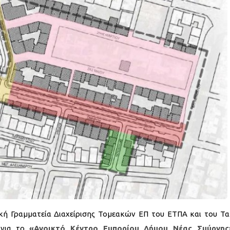
κή Γραμματεία Διαχείρισης Τομεακών ΕΠ του ΕΤΠΑ και του Τα
 για το
«Ανοικτό Κέντρο Εμπορίου Δήμου Νέας Σμύρνης