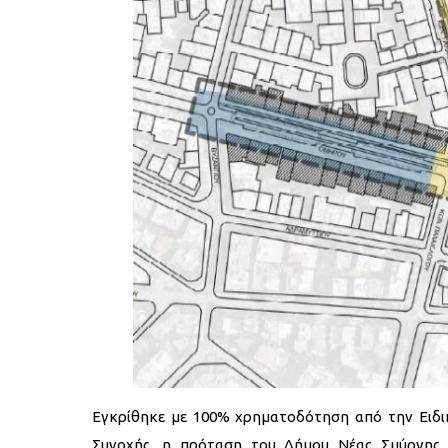
Εγκρίθηκε με 100% χρηματοδότηση από την Ειδι
Συνοχής, η πρόταση του Δήμου Νέας Σμύρνης