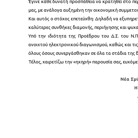
Έγινε κάθε δυνατή προσπάθεια να κρατηθεί στο 
μας, με ανάλογα αυξημένη την οικονομική συμμετοχ
Και αυτός ο στόχος επετεύχθη: Δηλαδή να εξυπηρε
καλύτερες συνθήκες διαμονής, περιήγησης και ψυχ
Υπό την ιδιότητα της Προέδρου του Δ.Σ. του Ν.
ανοιχτού ηλεκτρονικού διαγωνισμού, καθώς και τις
όλους όσους συνεργάσθηκαν σε όλα τα στάδια της δ
Τέλος, χαιρετίζω την «ηχηρή» παρουσία σας, ευχόμε
Νέα Σμ
Η