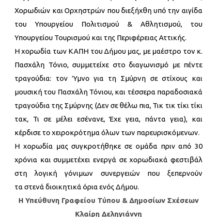
Χορωδιών και Ορχηστρών που διεξήχθη υπό την αιγίδα
του Υπουργείου Πολιτισμού & Αθλητισμού, του
Υπουργείου Τουρισμού και της Περιφέρειας Αττικής.
Η χορωδία των ΚΑΠΗ του Δήμου μας, με μαέστρο τον κ.
Πασχάλη Τόνιο, συμμετείχε στο διαγωνισμό με πέντε
τραγούδια: τον Ύμνο για τη Σμύρνη σε στίχους και
μουσική του Πασχάλη Τόνιου, και τέσσερα παραδοσιακά
τραγούδια της Σμύρνης (Δεν σε θέλω πια, Τικ τικ τίκι τίκι
τακ, Τι σε μέλει εσένανε, Έχε γεια, πάντα γεια), και
κέρδισε το χειροκρότημα όλων των παρευρισκόμενων.
Η χορωδία μας συγκροτήθηκε σε ομάδα πριν από 30
χρόνια και συμμετέχει ενεργά σε χορωδιακά φεστιβάλ
στη λογική γόνιμων συνεργειών που ξεπερνούν
τα στενά διοικητικά όρια ενός Δήμου.
Η Υπεύθυνη Γραφείου Τύπου & Δημοσίων Σχέσεων
Κλαίρη Δεληγιάννη