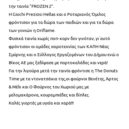
την ταινία “FROZEN 2”.
Η Giochi Preziosi Hellas και ο Ροταριανός Όμιλος
φρόντισαν για τα δώρα των παιδιών και για τα δώρα
των γονιών η Oriflame.
Φυσικά ταινία χωρίς ποπ-κορν δεν γινόταν, γι ́αυτό
φρόντισαν οι ομάδες χειροτεχνίας των ΚΑΠΗ Νέας
Σμύρνης και ο Σύλλογος Εργαζομένων του Δήμου ενώ ο
Βίκος ΑΕ μας ξεδίψασε με πορτοκαλάδες και νερά!
Για την λιγούρα μετά την ταινία φρόντισε η The Donuts
Time με τα ντονατσάκια της,οι φούρνοι Βενέτης, Άρτος
& Μέλι και Ο Φούρνος του Χωριού μας με
μελομακάρονα, κουραμπιέδες και δίπλες.
Καλές γιορτές με υγεία και χαρά!!!