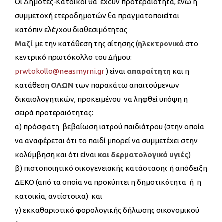
Οι Δημότες-Κάτοικοι θα έχουν προτεραιότητα, ενώ η
συμμετοχή ετεροδημοτών θα πραγματοποιείται
κατόπιν ελέγχου διαθεσιμότητας
Μαζί
με την κατάθεση της αίτησης (
ηλεκτρονικά
στο
κεντρικό πρωτόκολλο του Δήμου:
prwtokollo@neasmyrni.gr
) είναι
απαραίτητη
και η
κατάθεση
ΟΛΩΝ
των παρακάτω απαιτούμενων
δικαιολογητικών, προκειμένου να ληφθεί υπόψη η
σειρά προτεραιότητας:
α) πρόσφατη βεβαίωση ιατρού παιδιάτρου (στην οποία
να αναφέρεται ότι το παιδί μπορεί να συμμετέχει στην
κολύμβηση και ότι είναι
και δερματολογικά υγιές
)
β) πιστοποιητικό οικογενειακής κατάστασης ή απόδειξη
ΔΕΚΟ (από τα οποία να προκύπτει η δημοτικότητα ή η
κατοικία, αντίστοιχα) και
γ) εκκαθαριστικό φορολογικής δήλωσης οικονομικού