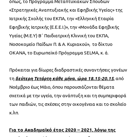
όπως, το Πρόγραμμα Μεταπτυχιακών Σπουδών
«Στρατηγικές Αναπτυξιακής και Εφηβικής Υγείας» της
Ιατρικής Σχολής του ΕΚΠΑ, την «Ελληνική Εταιρία
Εφηβικής Ιατρικής (Ε.Ε.Ε.Ι.)», την «Μονάδα Εφηβικής
Υγείας (Μ.Ε.Υ) Β΄ Παιδιατρική Κλινική του ΕΚΠΑ,
Νοσοκομείο Παίδων Π. & Α. Κυριακού», το δίκτυο
ΟΚΑΝΑ, το Ευρωπαϊκό Πρόγραμμα SELMA, κ. ά.
Πρόκειται για δίωρες διαδραστικές συναντήσεις γονέων
τη
δεύτερη Τετάρτη κάθε μήνα, ώρα 18.15-20.15
,
από
Νοέμβριο έως Μάιο, όπου παρουσιάζονται θέματα
σχετικά με την υγεία, την ανάπτυξη και τη συμπεριφορά
των παιδιών, τις σχέσεις στην οικογένεια και το σχολείο
κ.λπ.
Για το Ακαδημαϊκό έτος 2020 – 2021, λόγω της