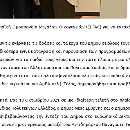
αϊκή Ομοσπονδία Μεγάλων Οικογενειών (ELFAC) για να ενταχθ
τις ενέργειες, τις δράσεις και τα έργα του Δήμου σε όλους τους
Ειδικότερα έγινε καταγραφή και παρουσίαση των προγραμμάτων
ών για τα παιδιά, τους νέους και την τρίτη ηλικία με μια ο
ον τομέα του Αθλητισμού και του Πολιτισμού καθώς και οι δράσ
 καθημερινότητας των πολιτών (ανάπλαση πλατειών και παιδικών
δες περιπάτου για ΑμΕΑ κτλ.). Tέλος, δημιουργήθηκε και προ
κτή. Στις 18 Οκτωβρίου 2021 σε μια ιδιαίτερη τελετή στο πλαί
δίας Πολυτέκνων Ελλάδος, ο Δήμος Νέας Σμύρνης και ο Δήμαρχ
επιβεβαιώνοντας την ένταξη του Δήμου στο Ευρωπαϊκό Δίκτ
 συναντήσεις εργασίας μεταξύ του Αντιδημάρχου Παναγιώτη Για