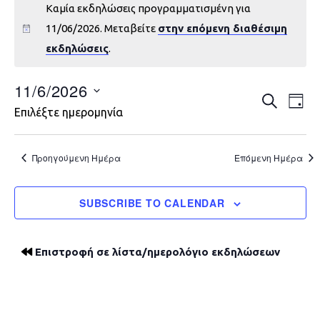
Καμία εκδηλώσεις προγραμματισμένη για
11/06/2026. Μεταβείτε
στην επόμενη διαθέσιμη
εκδηλώσεις
.
11/6/2026
Εκδηλώ
Εκ
ΑΝΑΖΉΤΗ
DAY
Επιλέξτε ημερομηνία
Vie
Search
Nav
and
Προηγούμενη Ημέρα
Επόμενη Ημέρα
Views
SUBSCRIBE TO CALENDAR
Navigat
Επιστροφή σε λίστα/ημερολόγιο εκδηλώσεων