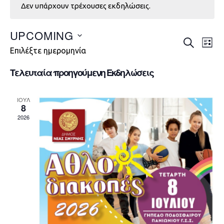
Δεν υπάρχουν τρέχουσες εκδηλώσεις.
UPCOMING
Εκδηλώ
Εκ
ΑΝΑΖΉΤΗ
LIST
Επιλέξτε ημερομηνία
Vie
Search
Τελευταία προηγούμενη Εκδηλώσεις
Nav
and
Views
ΙΟΎΛ
8
Navigat
2026