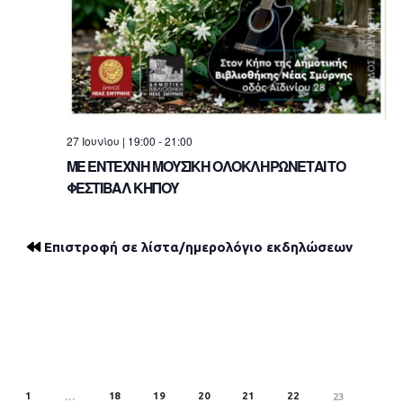
27 Ιουνίου | 19:00
-
21:00
ΜΕ ΕΝΤΕΧΝΗ ΜΟΥΣΙΚΗ ΟΛΟΚΛΗΡΩΝΕΤΑΙ ΤΟ
ΦΕΣΤΙΒΑΛ ΚΗΠΟΥ
Επιστροφή σε λίστα/ημερολόγιο εκδηλώσεων
1
18
19
20
21
22
REV
…
23