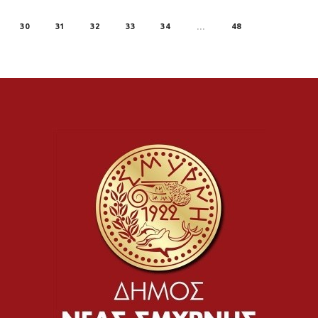
30
31
32
33
34
48
…