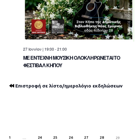
27 Ιουνίου | 19:00
-
21:00
ΜΕ ΕΝΤΕΧΝΗ ΜΟΥΣΙΚΗ ΟΛΟΚΛΗΡΩΝΕΤΑΙ ΤΟ
ΦΕΣΤΙΒΑΛ ΚΗΠΟΥ
Επιστροφή σε λίστα/ημερολόγιο εκδηλώσεων
1
24
25
26
27
28
REV
…
29