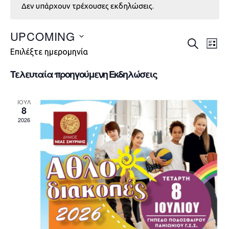
Δεν υπάρχουν τρέχουσες εκδηλώσεις.
UPCOMING
Εκδηλώ
Εκ
ΑΝΑΖΉΤΗ
LIST
Επιλέξτε ημερομηνία
Vie
Search
Τελευταία προηγούμενη Εκδηλώσεις
Nav
and
Views
ΙΟΎΛ
8
Navigat
2026