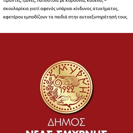
τιράντες, ζώνες, παπούτσια με κορδόνια, καδένες –
σκουλαρίκια γιατί αφενός υπάρχει κίνδυνος ατυχήματος,
αφετέρου εμποδίζουν τα παιδιά στην αυτοεξυπηρέτησή τους.