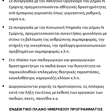
Σε συνεργασία με τον Αθλητικό Οργανισμό του Δήμου Ν.
Σμύρνης πραγματοποιούνται αθλητικές δραστηριότητες
από έμπειρους γυμναστές όπως: γυμναστική, ρυθμική,
χοροί κ.α..
Σε συνεργασία με την Κοινωνική Υπηρεσία του Δήμου Ν.
Σμύρνης, πραγματοποιούνται συναντήσεις ψυχολόγου με
στόχο τη βελτίωση της ανθρώπινης συμπεριφοράς, την
στήριξη της οικογένειας, την πρόληψη ψυχοκοινωνικών
προβλημάτων συμπεριφοράς κ.λ.π..
Στο πλαίσιο των παιδαγωγικών και ψυχαγωγικών
δραστηριοτήτων τα παιδιά έχουν την δυνατότητα να
παρακολουθούν επιλεγμένες θεατρικές παραστάσεις,
κουκλοθέατρο, καραγκιόζη κλόουν κ.λ.π..
Διοργανώνονται γιορτές τα Χριστούγεννα, τις Απόκριες
κατά την λήξη του έτους με έκθεση των εργασιών των
παιδιών, σκετς, παιγνίδια κ.α.
ΕΝΔΕΙΚΤΙΚΟ ΠΛΑΝΟ ΗΜΕΡΗΣΙΟΥ ΠΡΟΓΡΑΜΜΑΤΟΣ