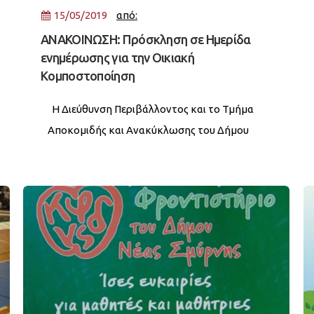
15/05/2019
από:
ΑΝΑΚΟΙΝΩΣΗ: Πρόσκληση σε Ημερίδα
ενημέρωσης για την Οικιακή
Κομποστοποίηση
Η Διεύθυνση Περιβάλλοντος και το Τμήμα
Αποκομιδής και Ανακύκλωσης του Δήμου
Νέας Σμύρνης σας προσκαλούν το Σάββατο
18 Μαΐου και ώρα 11.00, στον πολιτιστικό
πολυχώρο «Γαλαξίας», στην κεντρική
πλατεία