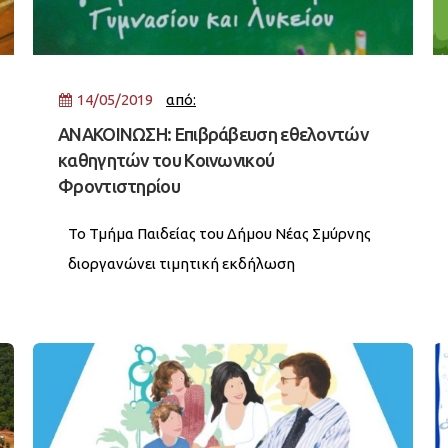
14/05/2019
από:
ΑΝΑΚΟΙΝΩΣΗ: Επιβράβευση εθελοντών
καθηγητών του Κοινωνικού
Φροντιστηρίου
Το Τμήμα Παιδείας του Δήμου Νέας Σμύρνης
διοργανώνει τιμητική εκδήλωση
επιβράβευσης των εθελοντών καθηγητών
του Κοινωνικού Φροντιστηρίου της πόλης
μας. Το Κοινωνικό Φροντιστήριο
λειτούργησε για πρώτη φορά φέτος και
βασίστηκε