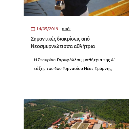
14/05/2019
από:
Σημαντικές διακρίσεις από
Νεοσμυρνιώτισσα αθλήτρια
Η Σταυρίνα Γαρυφάλλου, μαθήτρια της Α’
τάξης του 6ου Γυμνασίου Νέας Σμύρνης,
κατέκτησε δύο χρυσά μετάλλια στο
Πανελλήνιο Πρωτάθλημα Παγκορασίδων
στο Ξίφος Ασκήσεως, το Σάββατο 11-5-19
στο Ατομικό και την