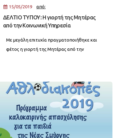
15/05/2019
από:
ΔΕΛΤΙΟ ΤΥΠΟΥ: H γιορτή της Μητέρας
από την Κοινωνική Υπηρεσία
Με μεγάλη επιτυχία πραγματοποιήθηκε και
φέτος η γιορτή της Μητέρας από την
Κοινωνική Υπηρεσία του Δήμου Νέας
Σμύρνης, σε συνεργασία με την Αστική μη
Κερδοσκοπική Εταιρία (ΑμΚΕ) «Φαιναρέτη».