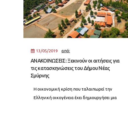
13/05/2019
από:
ΑΝΑΚΟΙΝΩΣΕΙΣ: Ξεκινούν οι αιτήσεις για
τις κατασκηνώσεις του Δήμου Νέας
Σμύρνης
Η οικονομική κρίση που ταλαιπωρεί την
Ελληνική οικογένεια έχει δημιουργήσει μια
επιπλέον ανάγκη για τα παιδιά μας, αυτή των
καλοκαιρινών διακοπών. Ήδη, η πόλη μας
έχει αναδείξει ως βασική κατεύθυνση