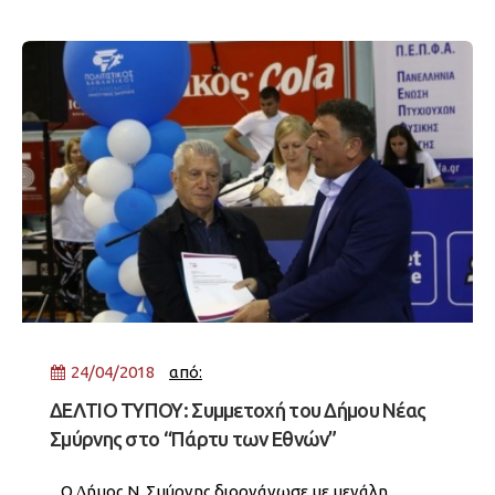
διαλογής στην πηγή, προμηθεύτηκε πλαστικούς
κάδους οικιακής ανακύκλωσης με σκοπό τη
δωρεάν διάθεση τους σε κατοίκους,
24/04/2018
από:
ΔΕΛΤΙΟ ΤΥΠΟΥ: Συμμετοχή του Δήμου Νέας
Σμύρνης στο “Πάρτυ των Εθνών”
Ο ∆ήµος Ν. Σµύρνης διοργάνωσε µε µεγάλη