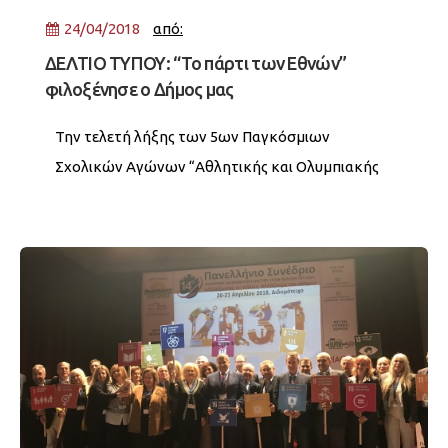
24/04/2018
από:
ΔΕΛΤΙΟ ΤΥΠΟΥ: “Το πάρτι των Εθνών”
φιλοξένησε ο Δήμος μας
Την τελετή λήξης των 5ων Παγκόσμιων
Σχολικών Αγώνων “Αθλητικής και Ολυμπιακής
Παιδείας”, που φέτος διεξήχθησαν από τις 18 έως
τις 24 Απριλίου στην Ελλάδα...