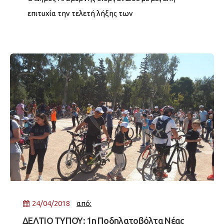
επιτυχία την τελετή λήξης των
«Παγκόσµιων Σχολικών Αγώνων», την ∆ευτέρα
23/4/2018, στο δηµοτικό κλειστό γυµναστήριο Ν.
Σµύρνης.
24/04/2018
από:
ΔΕΛΤΙΟ ΤΥΠΟΥ: 1η Ποδηλατοβόλτα Νέας