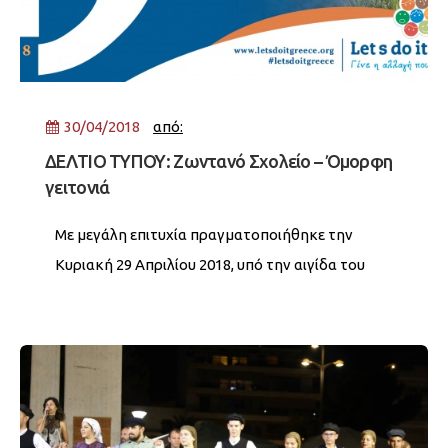
30/04/2018
από:
ΔΕΛΤΙΟ ΤΥΠΟΥ: Ζωντανό Σχολείο – Όμορφη
γειτονιά
Με µεγάλη επιτυχία πραγµατοποιήθηκε την
Κυριακή 29 Απριλίου 2018, υπό την αιγίδα του
Γραφείου Παιδείας του ∆ήµου Νέας Σµύρνης...