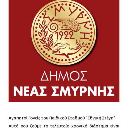
Αγαπητοί Γονείς του Παιδικού Σταθμού “Εθνική Στέγη”
Αυτό που ζούμε το τελευταίο χρονικό διάστημα είναι