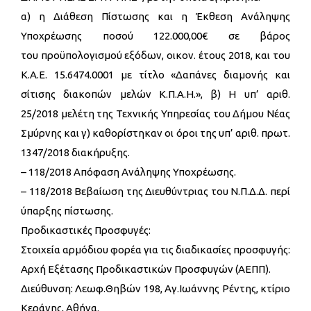
α) η Διάθεση Πίστωσης και η Έκθεση Ανάληψης
Υποχρέωσης ποσού 122.000,00€ σε βάρος
του προϋπολογισμού εξόδων, οικον. έτους 2018, και του
Κ.Α.Ε. 15.6474.0001 με τίτλο «Δαπάνες διαμονής και
σίτισης διακοπών μελών Κ.Π.Α.Η.», β) Η υπ’ αριθ.
25/2018 μελέτη της Τεχνικής Υπηρεσίας του Δήμου Νέας
Σμύρνης και γ) καθορίστηκαν οι όροι της υπ’ αριθ. πρωτ.
1347/2018 διακήρυξης.
– 118/2018 Απόφαση Ανάληψης Υποχρέωσης.
– 118/2018 Βεβαίωση της Διευθύντριας του Ν.Π.Δ.Δ. περί
ύπαρξης πίστωσης.
Προδικαστικές Προσφυγές:
Στοιχεία αρμόδιου φορέα για τις διαδικασίες προσφυγής:
Αρχή Εξέτασης Προδικαστικών Προσφυγών (ΑΕΠΠ).
Διεύθυνση: Λεωφ.Θηβών 198, Αγ.Ιωάννης Ρέντης, κτίριο
Κεράνης, Αθήνα.