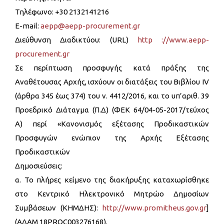
Τηλέφωνο: +30 2132141216
Ε-mail:
aepp@aepp-procurement.gr
Διεύθυνση Διαδικτύου: (URL)
http ://www.aepp-
procurement.gr
Σε περίπτωση προσφυγής κατά πράξης της
Αναθέτουσας Αρχής, ισχύουν οι διατάξεις του Βιβλίου ΙV
(άρθρα 345 έως 374) του ν. 4412/2016, και το υπ’αριθ. 39
Προεδρικό Διάταγμα (Π.Δ) (ΦΕΚ 64/04-05-2017/τεύχος
Α) περί «Κανονισμός εξέτασης Προδικαστικών
Προσφυγών ενώπιον της Αρχής Εξέτασης
Προδικαστικών
Δημοσιεύσεις:
α. Το πλήρες κείμενο της διακήρυξης καταχωρίσθηκε
στο Κεντρικό Ηλεκτρονικό Μητρώο Δημοσίων
Συμβάσεων (ΚΗΜΔΗΣ):
http://www.promitheus.gov.gr
]
(ΑΔΑΜ 18PROC003276168).