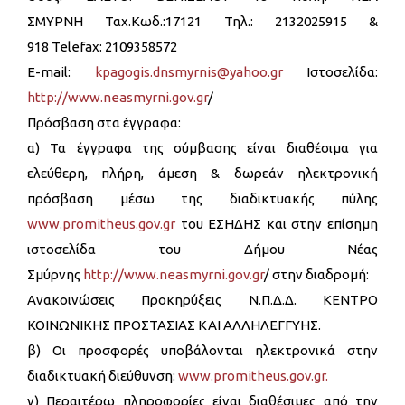
ΣΜΥΡΝΗ Ταχ.Κωδ.:17121 Τηλ.: 2132025915 &
918 Telefax: 2109358572
E-mail:
kpagogis.dnsmyrnis@yahoo.gr
Ιστοσελίδα:
http://www.neasmyrni.gov.gr
/
Πρόσβαση στα έγγραφα:
α) Τα έγγραφα της σύμβασης είναι διαθέσιμα για
ελεύθερη, πλήρη, άμεση & δωρεάν ηλεκτρονική
πρόσβαση μέσω της διαδικτυακής πύλης
www.promitheus.gov.gr
του ΕΣΗΔΗΣ και στην επίσημη
ιστοσελίδα του Δήμου Νέας
Σμύρνης
http://www.neasmyrni.gov.gr
/ στην διαδρομή:
Ανακοινώσεις Προκηρύξεις Ν.Π.Δ.Δ. ΚΕΝΤΡΟ
ΚΟΙΝΩΝΙΚΗΣ ΠΡΟΣΤΑΣΙΑΣ ΚΑΙ ΑΛΛΗΛΕΓΓΥΗΣ.
β) Οι προσφορές υποβάλονται ηλεκτρονικά στην
διαδικτυακή διεύθυνση:
www.promitheus.gov.gr.
γ) Περαιτέρω πληροφορίες είναι διαθέσιμες από την