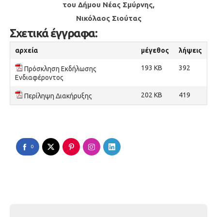
του Δήμου Νέας Σμύρνης,
Νικόλαος Σιούτας
Σχετικά έγγραφα:
αρχεία
μέγεθος
λήψεις
193 KB
392
Πρόσκληση Εκδήλωσης
Ενδιαφέροντος
202 KB
419
Περίληψη Διακήρυξης
0