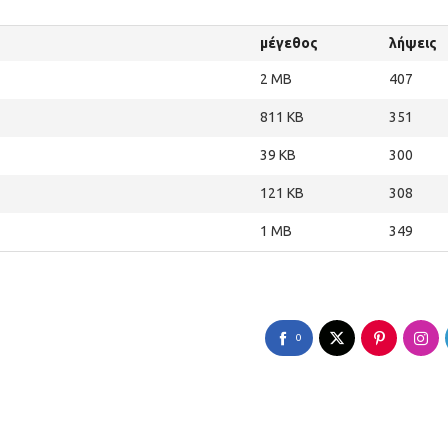
μέγεθος
λήψεις
2 MB
407
811 KB
351
39 KB
300
121 KB
308
1 MB
349
0