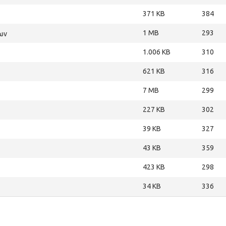
371 KB
384
1 MB
293
ων
1.006 KB
310
621 KB
316
7 MB
299
227 KB
302
39 KB
327
43 KB
359
423 KB
298
34 KB
336