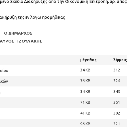
μένο Σχέδιο Διακήρυξης από την Οικονομική Επιτροπή, αρ. από
ακήρυξη της εν λόγω προμήθειας
Ο ΔΗΜΑΡΧΟΣ
ΑΥΡΟΣ ΤΖΟΥΛΑΚΗΣ
μέγεθος
λήψεις
34 KB
312
αίου
36 KB
324
ικών
34 KB
343
η
71 KB
351
41 KB
302
96 KB
321