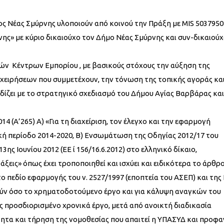
ς Νέας Σμύρνης υλοποιούν από κοινού την Πράξη με MIS 5037950
ης» με κύριο δικαιούχο τον Δήμο Νέας Σμύρνης και συν-δικαιούχ
ών Κέντρων Εμπορίου , με βασικούς στόχους την αύξηση της
χειρήσεων που συμμετέχουν, την τόνωση της τοπικής αγοράς και
δίζει με το στρατηγικό σχεδιασμό του Δήμου Αγίας Βαρβάρας και
4 (Α’265) Α) «Για τη διαχείριση, τον έλεγχο και την εφαρμογή
 περίοδο 2014-2020, Β) Ενσωμάτωση της Οδηγίας 2012/17 του
ς Ιουνίου 2012 (ΕΕ ί 156/16.6.2012) στο ελληνικό δίκαιο,
τάξεις» όπως έχει τροποποιηθεί και ισχύει και ειδικότερα το άρθρ
το πεδίο εφαρμογής του ν. 2527/1997 (εποπτεία του ΑΣΕΠ) και της
ούν όσο το χρηματοδοτούμενο έργο και για κάλυψη αναγκών του
ς προσδιορισμένο χρονικά έργο, μετά από ανοικτή διαδικασία
τα και τήρηση της νομοθεσίας που απαιτεί η ΥΠΑΣΥΔ και προφ