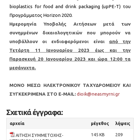
bioplastics for food and drink packaging (upPE-T) του
Προγράμματος Horizon 2020.
Ημερομηνία Υποβολής Αιτήσεων μετά των
συνημμένων δικαιολογητικών που μπορούν να
υποβάλλουν οι ενδιαφερόμενοι είναι
από την
Τετάρτη 11 Ιανουαρίου 2023 έως και την
Παρασκευή 20 Ιανουαρίου 2023 και ώρα 12:00 τα
μεσάνυχτα.
MONO ΜΕΣΩ ΗΛΕΚΤΡΟΝΙΚΟΥ ΤΑΧΥΔΡΟΜΕΙΟΥ ΚΑΙ
ΣΥΓΚΕΚΡΙΜΕΝΑ ΣΤΟ E-MAIL:
dioik@neasmyrni.gr
Σχετικά έγγραφα:
αρχεία
μέγεθος
λήψεις
145 KB
209
ΑΙΤΗΣΗ ΣΥΜΜΕΤΟΧΗΣ-