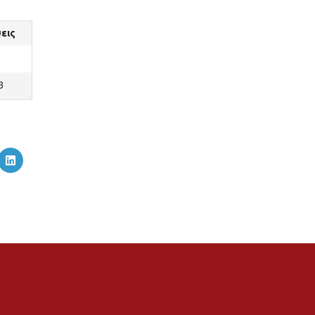
εις
3