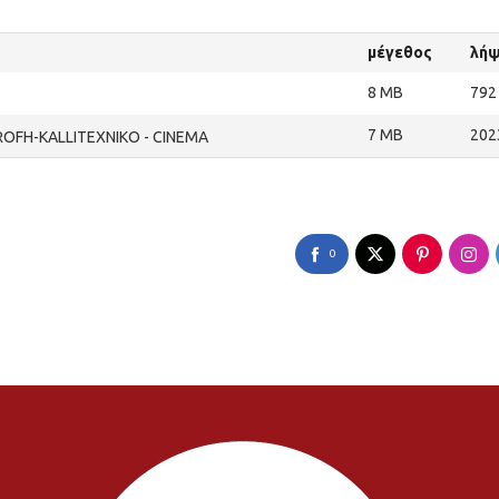
μέγεθος
λήψ
8 MB
792
7 MB
202
OFH-KALLITEXNIKO - CINEMA
0