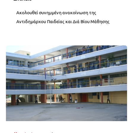
Ακολουθεί συνημμένη ανακοίνωση της
Αντιδημάρχου Παιδείας και Διά Βίου Μάθησης
κας Κλαίρης Δεληγιάννη, σχετικά με τα
προβλήματα στη θέρμανση του 3ου Δημοτικού
Σχολείου Νέας Σμύρνης. Σχετικά έγγραφα: αρχεία
μέγεθος λήψεις