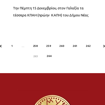
Την Πέμπτη 15 Δεκεμβρίου, στον Γαλαξία τα
τέσσερα ΚΠΑΗ (πρώην ΚΑΠΗ) του Δήμου Νέας
Σμύρνης πραγματοποίησαν τα
χριστουγεννιάτικα παζάρια τους με μεγάλη
επιτυχία.
1
258
259
260
261
262
PREV
…
N
264
263